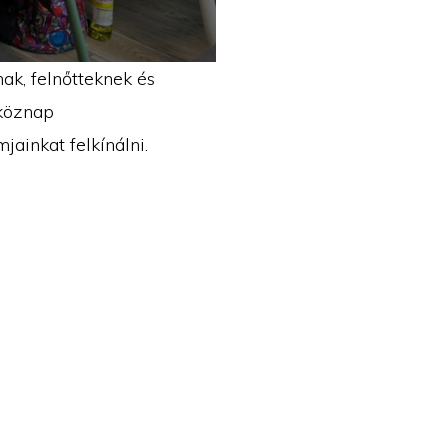
ak, felnőtteknek és
tköznap
jainkat felkínálni.