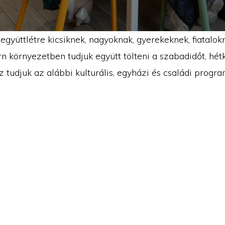
gyüttlétre kicsiknek, nagyoknak, gyerekeknek, fiatalokn
rn környezetben tudjuk együtt tölteni a szabadidőt, hé
tudjuk az alábbi kulturális, egyházi és családi program