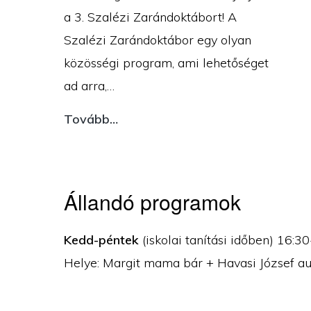
a 3. Szalézi Zarándoktábort! A
Szalézi Zarándoktábor egy olyan
közösségi program, ami lehetőséget
ad arra,…
AUGUSZTUSBAN
Tovább…
ISMÉT
SZALÉZI
ZARÁNDOKTÁBOR
Állandó programok
Kedd-péntek
(iskolai tanítási időben) 16:3
Helye: Margit mama bár + Havasi József a