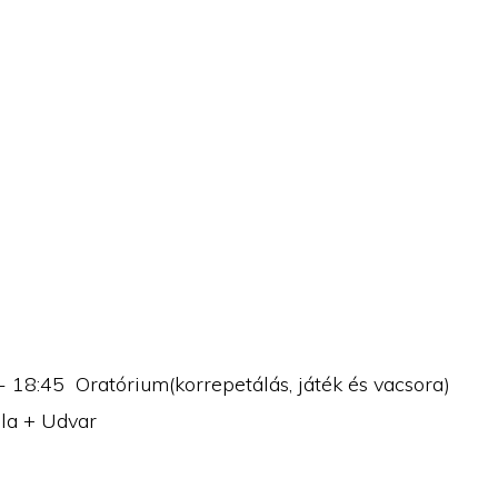
0- 18:45 Oratórium(korrepetálás, játék és vacsora)
ula + Udvar