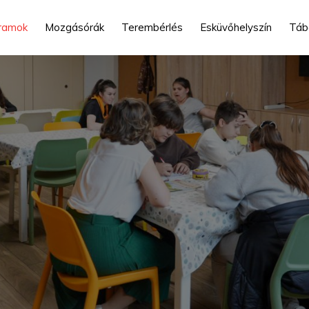
ramok
Mozgásórák
Terembérlés
Esküvőhelyszín
Táb