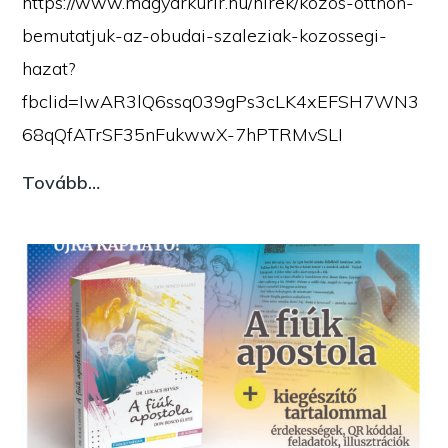
https://www.magyarkurir.hu/hirek/kozos-otthon-
bemutatjuk-az-obudai-szaleziak-kozossegi-
hazat?
fbclid=IwAR3lQ6ssq039gPs3cLK4xEFSH7WN3
68qQfATrSF35nFukwwX-7hPTRMvSLI
SAJTÓ:
Tovább…
Közös
otthon
–
Bemutatjuk
az
óbudai
szaléziak
közösségi