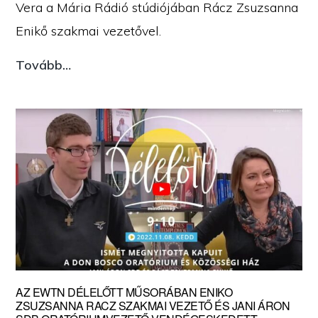
Vera a Mária Rádió stúdiójában Rácz Zsuzsanna
Enikő szakmai vezetővel.
Rácz
Tovább…
Zs.
Enikő
a
Mária
Rádió
stúdiójában
AZ EWTN DÉLELŐTT MŰSORÁBAN ENIKO
ZSUZSANNA RACZ SZAKMAI VEZETŐ ÉS JANI ÁRON