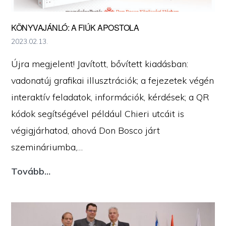
házát
KÖNYVAJÁNLÓ: A FIÚK APOSTOLA
2023.02.13.
Újra megjelent! Javított, bővített kiadásban:
vadonatúj grafikai illusztrációk; a fejezetek végén
interaktív feladatok, információk, kérdések; a QR
kódok segítségével például Chieri utcáit is
végigjárhatod, ahová Don Bosco járt
szemináriumba,…
Könyvajánló:
Tovább…
A
FIÚK
APOSTOLA