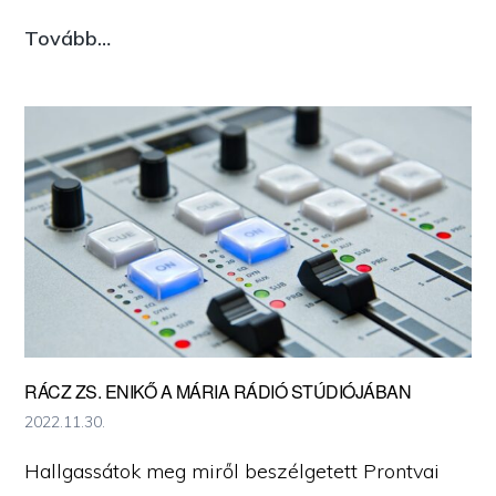
JAD
Tovább…
VASEM
díj
|
Világ
Igaza
kitüntetést
kapott
Kiss
Mihály
RÁCZ ZS. ENIKŐ A MÁRIA RÁDIÓ STÚDIÓJÁBAN
szalézi
2022.11.30.
szerzetes
Hallgassátok meg miről beszélgetett Prontvai