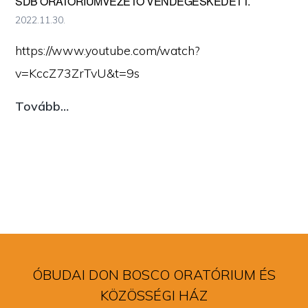
SDB ORATÓRIUMVEZETŐ VENDÉGESKEDETT.
2022.11.30.
https://www.youtube.com/watch?
v=KccZ73ZrTvU&t=9s
Az
Tovább…
EWTN
Délelőtt
műsorában
Eniko
Zsuzsanna
Racz
szakmai
ÓBUDAI DON BOSCO ORATÓRIUM ÉS
vezető
KÖZÖSSÉGI HÁZ