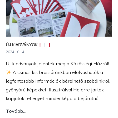
ÚJ KIADVÁNYOK
2024.10.14.
Új kiadványok jelentek meg a Közösségi Házról!
A csinos kis brossúránkban elolvashatók a
legfontosabb információk bérelhető szobáinkról,
gyönyörű képekkel illusztrálva! Ha erre jártok
kapjatok fel egyet mindenképp a bejáratnál…
Új
Tovább…