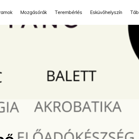
ramok
Mozgásórák
Terembérlés
Esküvőhelyszín
Táb