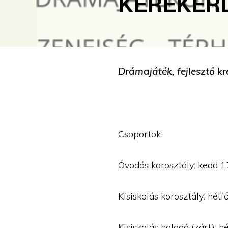
KEREKER
Drámajáték, fejlesztő k
Csoportok:
Óvodás korosztály: kedd 1
Kisiskolás korosztály: hét
Kisiskolás haladó (zárt): 