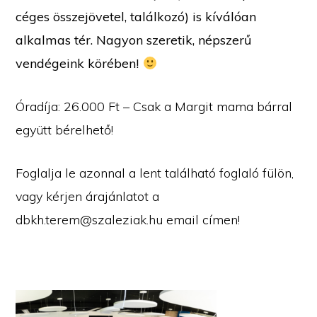
céges összejövetel, találkozó) is kíválóan
alkalmas tér. Nagyon szeretik, népszerű
vendégeink körében!
Óradíja: 26.000 Ft – Csak a Margit mama bárral
együtt bérelhető!
Foglalja le azonnal a lent található foglaló fülön,
vagy kérjen árajánlatot a
dbkh.terem@szaleziak.hu email címen!