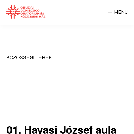
Skip
MENU
to
main
DON
BOSCO
content
KÖZÖSSÉGI
HÁZ
KÖZÖSSÉGI TEREK
01. Havasi József aula