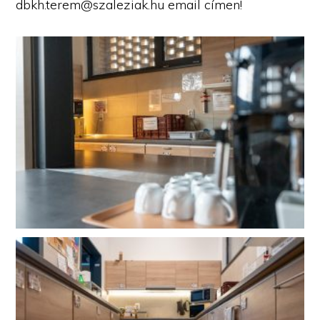
dbkh.terem@szaleziak.hu email címen!