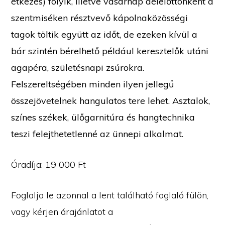
étkezés) folyik, illetve vasárnap délelőttönként a
szentmiséken résztvevő kápolnaközösségi
tagok töltik együtt az időt, de ezeken kívül a
bár szintén bérelhető például keresztelők utáni
agapéra, születésnapi zsúrokra.
Felszereltségében minden ilyen jellegű
összejövetelnek hangulatos tere lehet. Asztalok,
színes székek, ülőgarnitúra és hangtechnika
teszi felejthetetlenné az ünnepi alkalmat.
Óradíja: 19 000 Ft
Foglalja le azonnal a lent található foglaló fülön,
vagy kérjen árajánlatot a