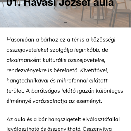
01. Havasi József aula
Hasonlóan a bárhoz ez a tér is a közösségi
összejöveteleket szolgálja leginkább, de
alkalmanként kulturális összejövetelre,
rendezvényekre is bérelhető. Kivetítővel,
hangtechnikával és mikrofonnal ellátott
terület. A barátságos lelátó igazán különleges
élménnyé varázsolhatja az eseményt.
Az aula és a bár hangszigetelt elválasztófallal
leválasztható és összenyitható. Összenyitva