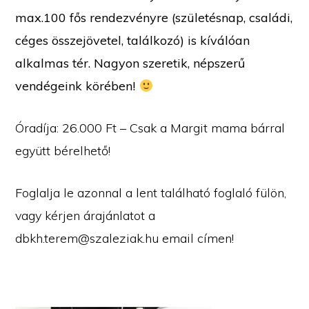
max.100 fős rendezvényre (születésnap, családi,
céges összejövetel, találkozó) is kíválóan
alkalmas tér. Nagyon szeretik, népszerű
vendégeink körében!
Óradíja: 26.000 Ft – Csak a Margit mama bárral
együtt bérelhető!
Foglalja le azonnal a lent található foglaló fülön,
vagy kérjen árajánlatot a
dbkh.terem@szaleziak.hu email címen!