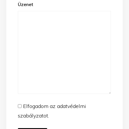
slash
Üzenet
DD
slash
YYYY
(Kötelező)
Elfogadom az adatvédelmi
szabályzatot.