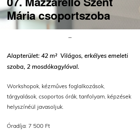
07. Mazzarello Szent
Mária csoportszoba
Alapterület: 42 m² Világos, erkélyes emeleti
szoba, 2 mosdókagylóval.
Workshopok, kézműves foglalkozások,
tárgyalások, csoportos órák, tanfolyam, képzések
helyszínéül javasoljuk.
Óradíja: 7 500 Ft