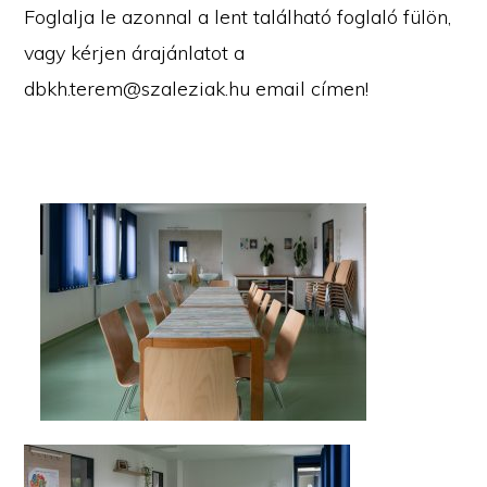
Foglalja le azonnal a lent található foglaló fülön,
vagy kérjen árajánlatot a
dbkh.terem@szaleziak.hu email címen!