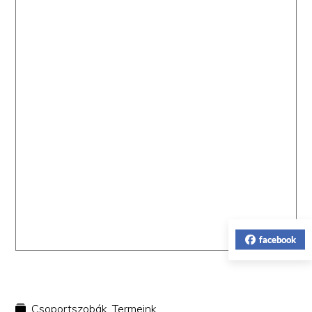
facebook
Csoportszobák
,
Termeink