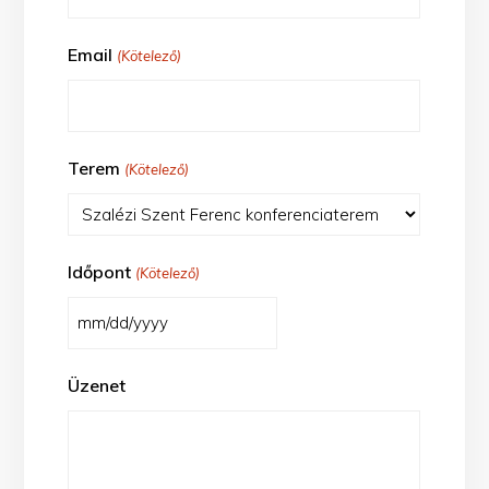
Email
(Kötelező)
Terem
(Kötelező)
Időpont
(Kötelező)
MM
slash
Üzenet
DD
slash
YYYY