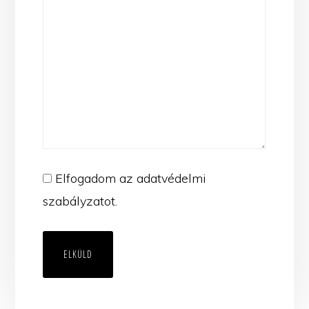
(Kötelező)
Elfogadom az adatvédelmi
szabályzatot.