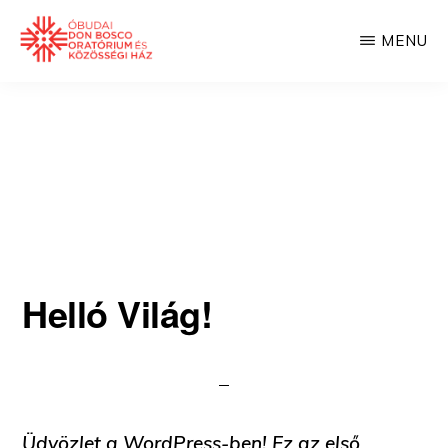
Skip
MENU
to
main
DON
BOSCO
content
KÖZÖSSÉGI
HÁZ
Helló Világ!
Üdvözlet a WordPress-ben! Ez az első