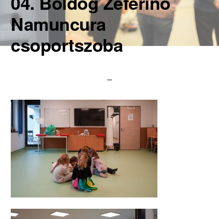
04. Boldog Zeferino
Namuncura
csoportszoba