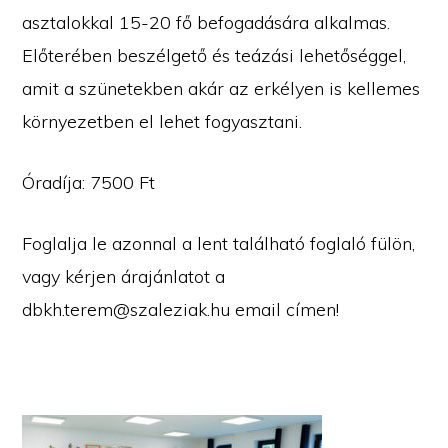
asztalokkal 15-20 fő befogadására alkalmas.
Előterében beszélgető és teázási lehetőséggel,
amit a szünetekben akár az erkélyen is kellemes
környezetben el lehet fogyasztani.
Óradíja: 7500 Ft
Foglalja le azonnal a lent található foglaló fülön,
vagy kérjen árajánlatot a
dbkh.terem@szaleziak.hu email címen!