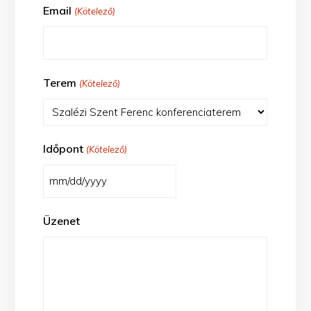
Email
(Kötelező)
Terem
(Kötelező)
Időpont
(Kötelező)
MM
slash
Üzenet
DD
slash
YYYY